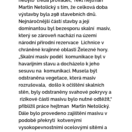
nebylo  třeba provádět,“ řekl hejtman 
Martin Netolický s tím, že celková doba  
výstavby byla 298 stavebních dnů.
Nejnáročnější částí stavby a její 
dominantou byl bezesporu skalní  masiv, 
který se zároveň nachází na území 
národní přírodní rezervace  Lichnice v 
chráněné krajinné oblasti Železné hory. 
„Skalní masiv podél  komunikace byl v 
havarijním stavu a docházelo k jeho 
sesuvu na  komunikaci. Musela být 
odstraněna vegetace, která masiv 
rozrušovala,  došlo k očištění skalních 
stěn, byly odstraněny svahové pokryvy a 
 rizikové části masivu bylo nutné odtěžit,“ 
přiblížil práce hejtman  Martin Netolický. 
Dále bylo provedeno zajištění masivu v 
podobě překrytí  kotvenými 
vysokopevnostními ocelovými sítěmi a 