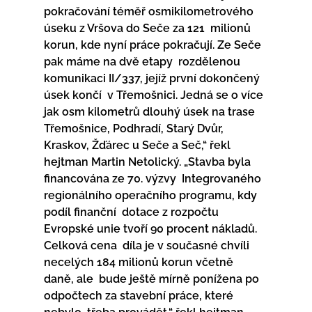
pokračování téměř osmikilometrového 
úseku z Vršova do Seče za 121  milionů 
korun, kde nyní práce pokračují. Ze Seče 
pak máme na dvě etapy  rozdělenou 
komunikaci II/337, jejíž první dokončený 
úsek končí  v Třemošnici. Jedná se o více 
jak osm kilometrů dlouhý úsek na trase  
Třemošnice, Podhradí, Starý Dvůr, 
Kraskov, Žďárec u Seče a Seč,“ řekl  
hejtman Martin Netolický. „Stavba byla 
financována ze 70. výzvy  Integrovaného 
regionálního operačního programu, kdy 
podíl finanční  dotace z rozpočtu 
Evropské unie tvoří 90 procent nákladů. 
Celková cena  díla je v současné chvíli 
necelých 184 milionů korun včetně 
daně, ale  bude ještě mírně ponížena po 
odpočtech za stavební práce, které 