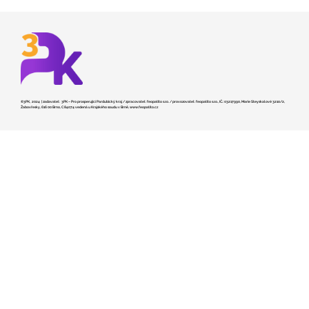
©3PK, 2024 | zadavatel: 3PK – Pro prosperující Pardubický kraj / zpracovatel: feopatito s.r.o. / provozovatel: feopatito s.r.o., IČ.: 03217990, Marie Steyskalové 3210/2,
Žabovřesky, 616 00 Brno, C 84074 vedená u Krajského soudu v Brně,
www.feopatito.cz
Kraj hledá dodavatele pro stavbu
záchranky v České Třebové