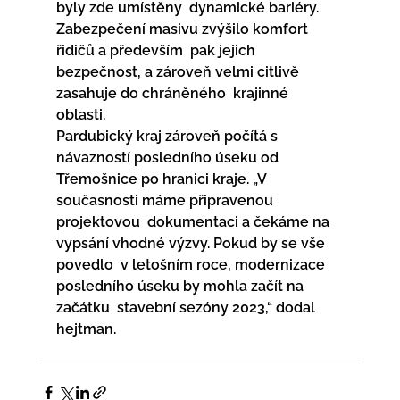
byly zde umístěny  dynamické bariéry. 
Zabezpečení masivu zvýšilo komfort 
řidičů a především  pak jejich 
bezpečnost, a zároveň velmi citlivě 
zasahuje do chráněného  krajinné 
oblasti. 
Pardubický kraj zároveň počítá s 
návazností posledního úseku od  
Třemošnice po hranici kraje. „V 
současnosti máme připravenou 
projektovou  dokumentaci a čekáme na 
vypsání vhodné výzvy. Pokud by se vše 
povedlo  v letošním roce, modernizace 
posledního úseku by mohla začít na 
začátku  stavební sezóny 2023,“ dodal 
hejtman.