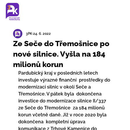
3PK
24. 6. 2022
Ze Seče do Třemošnice po
nové silnice. Vyšla na 184
milionů korun
Pardubický kraj v posledních letech 
investuje výrazné finanční  prostředky do 
modernizací silnic v okolí Seče a 
Třemošnice. V pátek byla  dokončena 
investice do modernizace silnice II/337 
ze Seče do Třemošnice  za 184 milionů 
korun včetně daně. Již v roce 2020 byla 
dokončena  kompletní úprava 
komunikace z Trhové Kamenice do 