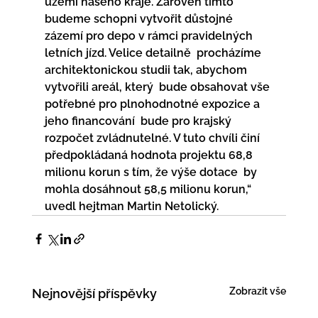
území našeho kraje. Zároveň tímto 
budeme schopni vytvořit důstojné  
zázemí pro depo v rámci pravidelných 
letních jízd. Velice detailně  procházíme 
architektonickou studii tak, abychom 
vytvořili areál, který  bude obsahovat vše 
potřebné pro plnohodnotné expozice a 
jeho financování  bude pro krajský 
rozpočet zvládnutelné. V tuto chvíli činí  
předpokládaná hodnota projektu 68,8 
milionu korun s tím, že výše dotace  by 
mohla dosáhnout 58,5 milionu korun,“ 
uvedl hejtman Martin Netolický.
Zobrazit vše
Nejnovější příspěvky