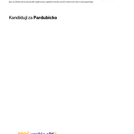
jsem se rozhodla stát se součástí 3PK a spojit své síly s úspěšnými starosty, lékaři či učiteli, kteří vědí, co náš kraj potřebuje.
Kandiduji za
Pardubicko