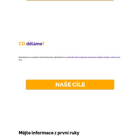
CO
děláme
?
Rozhodli jsme se vystoupit z naší komfortní zóny a již několik let,
na základě našich schopností a zkušeností, rozvíjíme naši obec, město, okres,
kraj.
NAŠE CÍLE
Mějte informace z první ruky