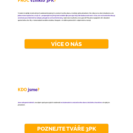
PROČ
vzniklo 3PK
?
V našem kraji žije mnoho silných osobností zkušených a znalých svého oboru, mnohdy s jeho přesahem. Ne vždy se na všem shodneme, ale
jedno máme společné, a to je cíl - prosperující kraj. Kraj, kde se dobře žije i pracuje. Kraj, kde budoucnost není v mlze, ale má konkrétní obrysy
utvářené prací lidí, kteří se nebojí vystoupit ze své komfortní zóny
. A jak tuto myšlenku více upevnit? No přece spojením sil k dosažení
společného cíle. My v různorodosti nevidíme slabinu. Naopak v ní vidíme potenciál k vzájemnému rozvoji.
VÍCE O NÁS
KDO
jsme
?
Jsme uskupení místních,
navzájem spolupracujících osobností
se zkušenostmi a znalostí svého oboru lokálního charakteru
s krajským
přesahem.
POZNEJTE TVÁŘE 3PK