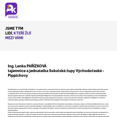
JSME TÝM
LIDÍ,
KTEŘÍ ŽIJÍ
MEZI VÁMI
Ing. Lenka PAŘÍZKOVÁ
tajemnice a jednatelka Sokolské župy Východočeské -
Pippichovy
Narodila jsem se a celý život žiji v Pardubicích. S manželem jsme vychovali dvě dcery, které se svými rodinami taktéž žijí v sídelním městě našeho kraje. Díky dcerám
se naše rodina již rozrostla o další generaci, dvě vnučky a dva vnuky. Vystudovala jsem Vysokou školu ekonomickou v Praze. Svoji profesní kariéru jsem začínala
v pardubické Tesle. Po návratu do pracovního procesu po mateřské dovolené jsem zamířila do oblasti pojišťovnictví, kde jsem zastávala různé manažerské pozice.
Nyní pracuji jako tajemnice v Sokolské župě Východočeské-Pippichově, která je především servisním centrem pro 65 tělocvičných jednot po celém Pardubickém
kraji, ale také místem, kde zajišťujeme řadu dalších aktivit, jako jsou župní sportovní přebory, různé druhy školení a seminářů, organizačně zajišťujeme celostátně
vypsané projekty, jako jsou například workshopy pro děti z mateřských škol zapojených do projektu „Se Sokolem do života".
Má práce je mým skutečným koníčkem a druhým životem. V pardubické tělocvičné jednotě vedu hodiny cvičení jako vedoucí cvičitelka předškolního žactva, což je
pro mne, kromě vlastních vnoučat, největším potěšením. Ráda působím také i na hodinách cvičení žen a mužů jako cvičitelka zdravotní tělesné výchovy, zároveň se
aktivně účastním Všesokolských sletů a vystupuji v hromadných skladbách. Od roku 2001 jsem byla 18 let také ve funkci starostky tělocvičné jednoty, nyní jsem
místostarostkou.
Členové Sokola jsou nositeli tradic a odkazu našich předků, kteří se zasloužili o vznik našeho samostatného státu. Neohlížíme se ale jen do minulosti, ale především se
snažíme k pohybu přilákat co nejvíce mladých, pro které se sport stal často jen povinnou školní aktivitou. K tomu však potřebujeme odpovídající infrastrukturu a
podmínky pro činnost. Za poslední roky se nám společně s panem hejtmanem podařilo mnohé a doufám, že budeme mít možnost v započaté práci pokračovat. Proto