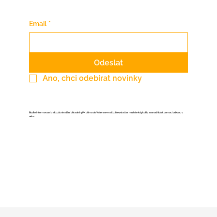
Email
*
Odeslat
Ano, chci odebírat novinky
Buďte informovaní o aktuálním dění ohledně 3PK přímo do Vašeho e-mailu. Newsletter můžete kdykoliv zase odhlásit pomocí odkazu v
něm.