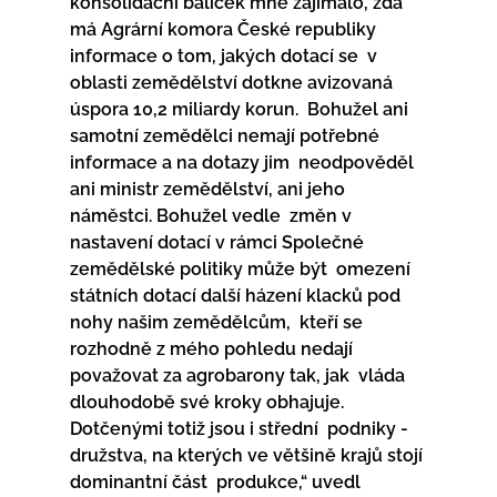
konsolidační balíček mne zajímalo, zda  
má Agrární komora České republiky 
informace o tom, jakých dotací se  v 
oblasti zemědělství dotkne avizovaná 
úspora 10,2 miliardy korun.  Bohužel ani 
samotní zemědělci nemají potřebné 
informace a na dotazy jim  neodpověděl 
ani ministr zemědělství, ani jeho 
náměstci. Bohužel vedle  změn v 
nastavení dotací v rámci Společné 
zemědělské politiky může být  omezení 
státních dotací další házení klacků pod 
nohy našim zemědělcům,  kteří se 
rozhodně z mého pohledu nedají 
považovat za agrobarony tak, jak  vláda 
dlouhodobě své kroky obhajuje. 
Dotčenými totiž jsou i střední  podniky - 
družstva, na kterých ve většině krajů stojí 
dominantní část  produkce,“ uvedl 