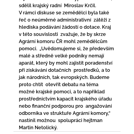
sdělil krajský radní  Miroslav Krčil.
V rámci diskuse se zemědělci byla také 
řeč o neúměrné administrativní  zátěži z 
hlediska podávání žádostí o dotace. Kraj 
v této souvislosti  zvažuje, že by skrze 
Agrární komoru ČR mohl zemědělcům 
pomoci.  „Uvědomujeme si, že především 
malé a středně velké podniky nemají  
aparát, který by mohl zajistit poradenství 
při získávání dotačních  prostředků, a to 
jak národních, tak evropských. Budeme 
proto chtít  otevřít debatu na téma 
možné krajské pomoci, a to například  
prostřednictvím kapacit krajského úřadu 
nebo finanční podporou pro  angažování 
odborníka ve struktuře Agrární komory,“ 
nastínil možnou  spolupráci hejtman 
Martin Netolický.