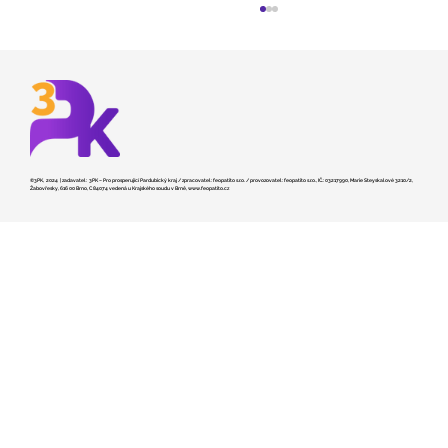
©3PK, 2024 | zadavatel: 3PK – Pro prosperující Pardubický kraj / zpracovatel: feopatito s.r.o. / provozovatel: feopatito s.r.o., IČ.: 03217990, Marie Steyskalové 3210/2,
Žabovřesky, 616 00 Brno, C 84074 vedená u Krajského soudu v Brně,
www.feopatito.cz
Kraj hledá dodavatele pro stavbu
záchranky v České Třebové