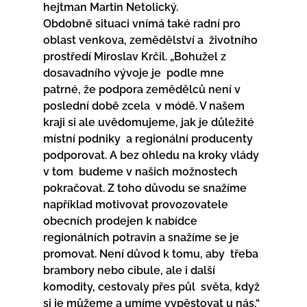
hejtman Martin Netolický.
Obdobně situaci vnímá také radní pro 
oblast venkova, zemědělství a  životního 
prostředí Miroslav Krčil. „Bohužel z 
dosavadního vývoje je  podle mne 
patrné, že podpora zemědělců není v 
poslední době zcela  v módě. V našem 
kraji si ale uvědomujeme, jak je důležité 
místní podniky  a regionální producenty 
podporovat. A bez ohledu na kroky vlády 
v tom  budeme v našich možnostech 
pokračovat. Z toho důvodu se snažíme  
například motivovat provozovatele 
obecních prodejen k nabídce  
regionálních potravin a snažíme se je 
promovat. Není důvod k tomu, aby  třeba 
brambory nebo cibule, ale i další 
komodity, cestovaly přes půl  světa, když 
si je můžeme a umíme vypěstovat u nás,“ 