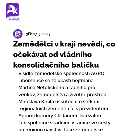
3PK
17. 5. 2023
Zemědělci v kraji nevědí, co
očekávat od vládního
konsolidačního balíčku
V sídle zemědělské společnosti AGRO 
Liboměřice se za účasti hejtmana  
Martina Netolického a radního pro 
venkov, zemědělství a životní  prostředí 
Miroslava Krčila uskutečnilo setkání 
regionálních zemědělců  s prezidentem 
Agrární komory ČR Janem Doležalem. 
Ten společně s radním  v rámci své cesty 
po regionu navštívil také zemědělské 