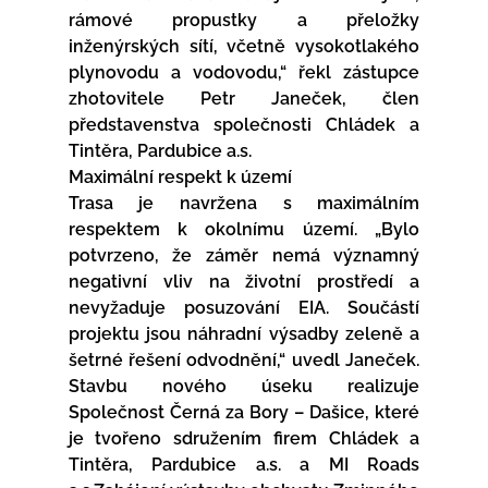
rámové propustky a přeložky 
inženýrských sítí, včetně vysokotlakého 
plynovodu a vodovodu,“ řekl zástupce 
zhotovitele Petr Janeček, člen 
představenstva společnosti Chládek a 
Tintěra, Pardubice a.s. 
Maximální respekt k území
Trasa je navržena s maximálním 
respektem k okolnímu území. „Bylo 
potvrzeno, že záměr nemá významný 
negativní vliv na životní prostředí a 
nevyžaduje posuzování EIA. Součástí 
projektu jsou náhradní výsadby zeleně a 
šetrné řešení odvodnění,“ uvedl Janeček. 
Stavbu nového úseku realizuje 
Společnost Černá za Bory – Dašice, které 
je tvořeno sdružením firem Chládek a 
Tintěra, Pardubice a.s. a MI Roads 