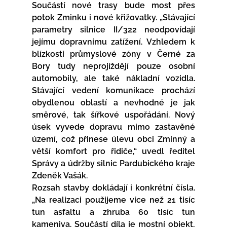
Součástí nové trasy bude most přes 
potok Zminku i nové křižovatky. „Stávající 
parametry silnice II/322 neodpovídají 
jejímu dopravnímu zatížení. Vzhledem k 
blízkosti průmyslové zóny v Černé za 
Bory tudy neprojíždějí pouze osobní 
automobily, ale také nákladní vozidla. 
Stávající vedení komunikace prochází 
obydlenou oblastí a nevhodné je jak 
směrové, tak šířkové uspořádání. Nový 
úsek vyvede dopravu mimo zastavěné 
území, což přinese úlevu obci Zminný a 
větší komfort pro řidiče,“ uvedl ředitel 
Správy a údržby silnic Pardubického kraje 
Zdeněk Vašák.
Rozsah stavby dokládají i konkrétní čísla. 
„Na realizaci použijeme více než 21 tisíc 
tun asfaltu a zhruba 60 tisíc tun 
kameniva. Součástí díla je mostní objekt, 