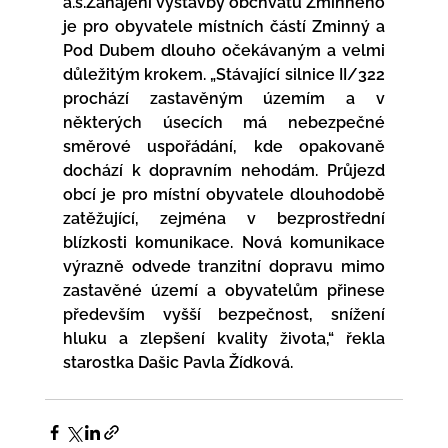
a.s.Zahájení výstavby obchvatu Zminného 
je pro obyvatele místních částí Zminný a 
Pod Dubem dlouho očekávaným a velmi 
důležitým krokem. „Stávající silnice II/322 
prochází zastavěným územím a v 
některých úsecích má nebezpečné 
směrové uspořádání, kde opakovaně 
dochází k dopravním nehodám. Průjezd 
obcí je pro místní obyvatele dlouhodobě 
zatěžující, zejména v bezprostřední 
blízkosti komunikace. Nová komunikace 
výrazně odvede tranzitní dopravu mimo 
zastavěné území a obyvatelům přinese 
především vyšší bezpečnost, snížení 
hluku a zlepšení kvality života,“ řekla 
starostka Dašic Pavla Žídková.