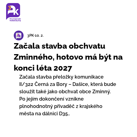
3PK
10. 2.
Začala stavba obchvatu
Zminného, hotovo má být na
konci léta 2027
Začala stavba přeložky komunikace 
II/322 Černá za Bory – Dašice, která bude 
sloužit také jako obchvat obce Zminný. 
Po jejím dokončení vznikne 
plnohodnotný přivaděč z krajského 
města na dálnici D35..