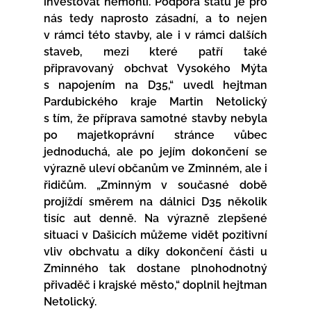
investovat nemohli. Podpora státu je pro 
nás tedy naprosto zásadní, a to nejen 
v rámci této stavby, ale i v rámci dalších 
staveb, mezi které patří také 
připravovaný obchvat Vysokého Mýta 
s napojením na D35,“ uvedl hejtman 
Pardubického kraje Martin Netolický 
s tím, že příprava samotné stavby nebyla 
po majetkoprávní stránce vůbec 
jednoduchá, ale po jejím dokončení se 
výrazně uleví občanům ve Zminném, ale i 
řidičům. „Zminným v současné době 
projíždí směrem na dálnici D35 několik 
tisíc aut denně. Na výrazně zlepšené 
situaci v Dašicích můžeme vidět pozitivní 
vliv obchvatu a díky dokončení části u 
Zminného tak dostane plnohodnotný 
přivaděč i krajské město,“ doplnil hejtman 
Netolický.