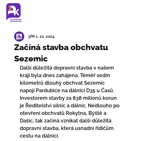
3PK
1. 10. 2024
Začíná stavba obchvatu
Sezemic
Další důležitá dopravní stavba v našem 
kraji byla dnes zahájena. Téměř sedm 
kilometrů dlouhý obchvat Sezemic 
napojí Pardubice na dálnici D35 u Časů. 
Investorem stavby za 838 milionů korun 
je Ředitelství silnic a dálnic. Nedlouho po 
otevření obchvatů Rokytna, Býště a 
Dašic, tak začíná vznikat další důležitá 
dopravní stavba, která usnadní řidičům 
cestu na dálnici.