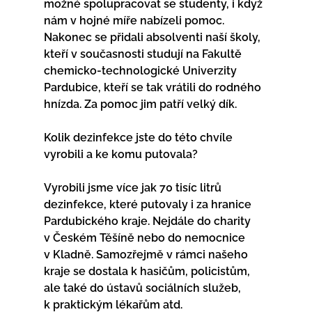
možné spolupracovat se studenty, i když 
nám v hojné míře nabízeli pomoc. 
Nakonec se přidali absolventi naší školy, 
kteří v současnosti studují na Fakultě 
chemicko-technologické Univerzity 
Pardubice, kteří se tak vrátili do rodného 
hnízda. Za pomoc jim patří velký dík.
Kolik dezinfekce jste do této chvíle 
vyrobili a ke komu putovala?             
Vyrobili jsme více jak 70 tisíc litrů 
dezinfekce, které putovaly i za hranice 
Pardubického kraje. Nejdále do charity 
v Českém Těšíně nebo do nemocnice 
v Kladně. Samozřejmě v rámci našeho 
kraje se dostala k hasičům, policistům, 
ale také do ústavů sociálních služeb, 
k praktickým lékařům atd.               