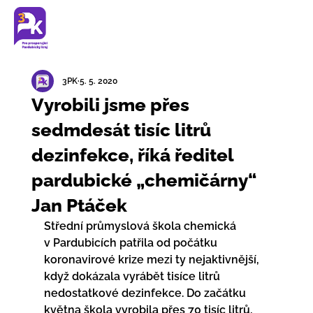
3PK
5. 5. 2020
Vyrobili jsme přes
sedmdesát tisíc litrů
dezinfekce, říká ředitel
pardubické „chemičárny“
Jan Ptáček
Střední průmyslová škola chemická 
v Pardubicích patřila od počátku 
koronavirové krize mezi ty nejaktivnější, 
když dokázala vyrábět tisíce litrů 
nedostatkové dezinfekce. Do začátku 
května škola vyrobila přes 70 tisíc litrů, 