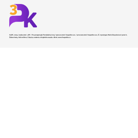
©3PK, 2024 | zadavatel: 3PK – Pro prosperující Pardubický kraj / zpracovatel: feopatito s.r.o. / provozovatel: feopatito s.r.o., IČ.: 03217990, Marie Steyskalové 3210/2,
Žabovřesky, 616 00 Brno, C 84074 vedená u Krajského soudu v Brně,
www.feopatito.cz
Kraj hledá dodavatele pro stavbu
záchranky v České Třebové