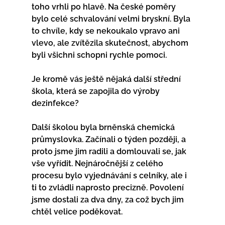
toho vrhli po hlavě. Na české poměry 
bylo celé schvalování velmi bryskní. Byla 
to chvíle, kdy se nekoukalo vpravo ani 
vlevo, ale zvítězila skutečnost, abychom 
byli všichni schopni rychle pomoci.
Je kromě vás ještě nějaká další střední 
škola, která se zapojila do výroby 
dezinfekce?
Další školou byla brněnská chemická 
průmyslovka. Začínali o týden později, a 
proto jsme jim radili a domlouvali se, jak 
vše vyřídit. Nejnáročnější z celého 
procesu bylo vyjednávání s celníky, ale i 
ti to zvládli naprosto precizně. Povolení 
jsme dostali za dva dny, za což bych jim 
chtěl velice poděkovat.