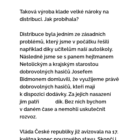
Taková výroba klade velké nároky na 
distribuci. Jak probíhala?             
Distribuce byla jedním ze zásadních 
problémů, který jsme v počátku řešili 
například díky učitelům naší autoškoly. 
Následně jsme se s panem hejtmanem 
Netolickým a krajským starostou 
dobrovolných hasičů Josefem 
Bidmonem domluvili, že využijeme právě 
dobrovolných hasičů, kteří mají 
k dispozici dodávky. Za jejich nasazení 
jim patří             dík. Bez nich bychom 
v daném čase a nemohli uskutečnit 
rozvoz.             
Vláda České republiky již avizovala na 17. 
května konec nouzového stavu. Skončí i 