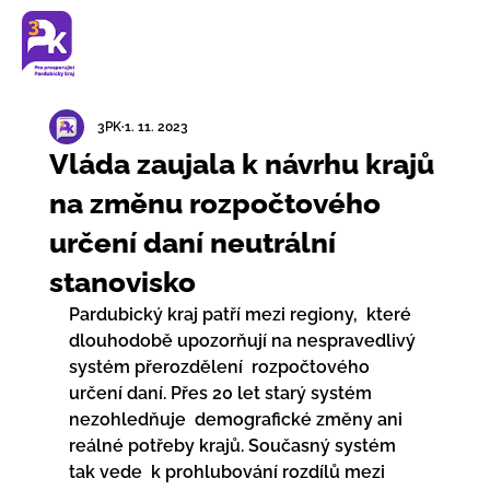
3PK
1. 11. 2023
Vláda zaujala k návrhu krajů
na změnu rozpočtového
určení daní neutrální
stanovisko
Pardubický kraj patří mezi regiony,  které 
dlouhodobě upozorňují na nespravedlivý 
systém přerozdělení  rozpočtového 
určení daní. Přes 20 let starý systém 
nezohledňuje  demografické změny ani 
reálné potřeby krajů. Současný systém 
tak vede  k prohlubování rozdílů mezi 