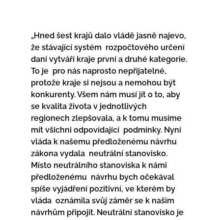
„Hned šest krajů dalo vládě jasně najevo, 
že stávající systém  rozpočtového určení 
daní vytváří kraje první a druhé kategorie. 
To je  pro nás naprosto nepřijatelné, 
protože kraje si nejsou a nemohou být  
konkurenty. Všem nám musí jít o to, aby 
se kvalita života v jednotlivých  
regionech zlepšovala, a k tomu musíme 
mít všichni odpovídající  podmínky. Nyní 
vláda k našemu předloženému návrhu 
zákona vydala  neutrální stanovisko. 
Místo neutrálního stanoviska k námi 
předloženému  návrhu bych očekával 
spíše vyjádření pozitivní, ve kterém by 
vláda  oznámila svůj záměr se k našim 
návrhům připojit. Neutrální stanovisko je  