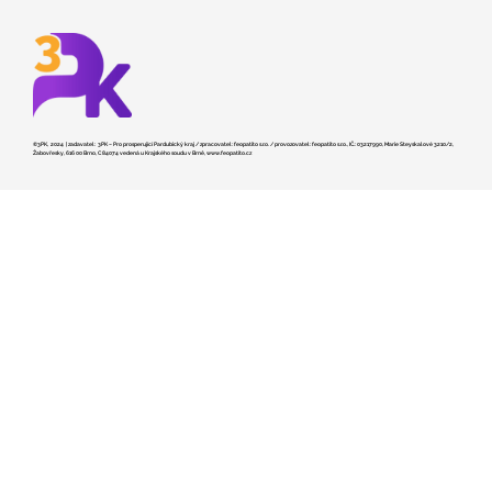
©3PK, 2024 | zadavatel: 3PK – Pro prosperující Pardubický kraj / zpracovatel: feopatito s.r.o. / provozovatel: feopatito s.r.o., IČ.: 03217990, Marie Steyskalové 3210/2,
Žabovřesky, 616 00 Brno, C 84074 vedená u Krajského soudu v Brně,
www.feopatito.cz
Kraj hledá dodavatele pro stavbu
záchranky v České Třebové