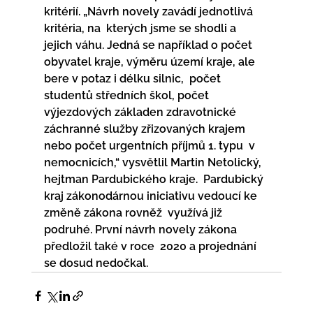
kritérií. „Návrh novely zavádí jednotlivá 
kritéria, na  kterých jsme se shodli a 
jejich váhu. Jedná se například o počet  
obyvatel kraje, výměru území kraje, ale 
bere v potaz i délku silnic,  počet 
studentů středních škol, počet 
výjezdových základen zdravotnické  
záchranné služby zřizovaných krajem 
nebo počet urgentních příjmů 1. typu  v 
nemocnicích,“ vysvětlil Martin Netolický, 
hejtman Pardubického kraje.  Pardubický 
kraj zákonodárnou iniciativu vedoucí ke 
změně zákona rovněž  využívá již 
podruhé. První návrh novely zákona 
předložil také v roce  2020 a projednání 
se dosud nedočkal.