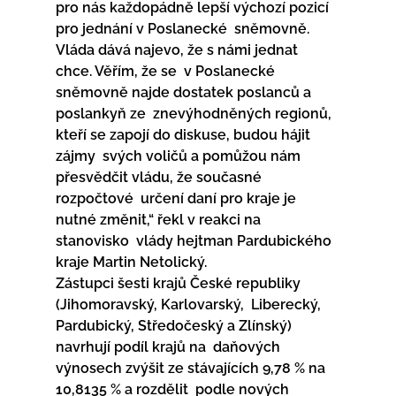
pro nás každopádně lepší výchozí pozicí 
pro jednání v Poslanecké  sněmovně. 
Vláda dává najevo, že s námi jednat 
chce. Věřím, že se  v Poslanecké 
sněmovně najde dostatek poslanců a 
poslankyň ze  znevýhodněných regionů, 
kteří se zapojí do diskuse, budou hájit 
zájmy  svých voličů a pomůžou nám 
přesvědčit vládu, že současné 
rozpočtové  určení daní pro kraje je 
nutné změnit,“ řekl v reakci na 
stanovisko  vlády hejtman Pardubického 
kraje Martin Netolický.
Zástupci šesti krajů České republiky 
(Jihomoravský, Karlovarský,  Liberecký, 
Pardubický, Středočeský a Zlínský) 
navrhují podíl krajů na  daňových 
výnosech zvýšit ze stávajících 9,78 % na 
10,8135 % a rozdělit  podle nových 