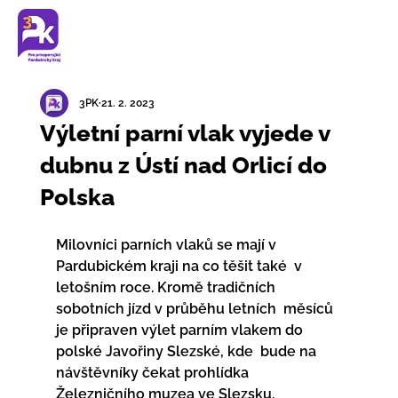
3PK
21. 2. 2023
Výletní parní vlak vyjede v
dubnu z Ústí nad Orlicí do
Polska
Milovníci parních vlaků se mají v 
Pardubickém kraji na co těšit také  v 
letošním roce. Kromě tradičních 
sobotních jízd v průběhu letních  měsíců 
je připraven výlet parním vlakem do 
polské Javořiny Slezské, kde  bude na 
návštěvníky čekat prohlídka 
Železničního muzea ve Slezsku.