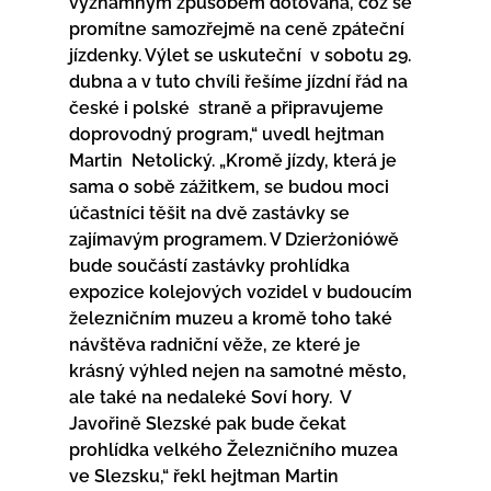
významným způsobem dotována, což se  
promítne samozřejmě na ceně zpáteční 
jízdenky. Výlet se uskuteční  v sobotu 29. 
dubna a v tuto chvíli řešíme jízdní řád na 
české i polské  straně a připravujeme 
doprovodný program,“ uvedl hejtman 
Martin  Netolický. „Kromě jízdy, která je 
sama o sobě zážitkem, se budou moci  
účastníci těšit na dvě zastávky se 
zajímavým programem. V Dzierżoniówě  
bude součástí zastávky prohlídka 
expozice kolejových vozidel v budoucím  
železničním muzeu a kromě toho také 
návštěva radniční věže, ze které je  
krásný výhled nejen na samotné město, 
ale také na nedaleké Soví hory.  V 
Javořině Slezské pak bude čekat 
prohlídka velkého Železničního muzea  
ve Slezsku,“ řekl hejtman Martin 