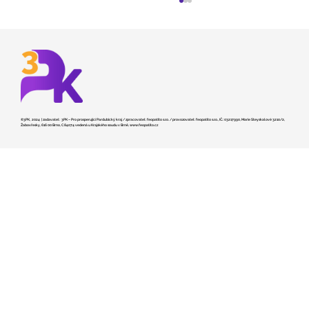
©3PK, 2024 | zadavatel: 3PK – Pro prosperující Pardubický kraj / zpracovatel: feopatito s.r.o. / provozovatel: feopatito s.r.o., IČ.: 03217990, Marie Steyskalové 3210/2,
Žabovřesky, 616 00 Brno, C 84074 vedená u Krajského soudu v Brně,
www.feopatito.cz
Kraj hledá dodavatele pro stavbu
záchranky v České Třebové