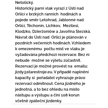
Netolický.
Historický parní vlak vyrazí z Ústí nad 
Orlicí v brzkých ranních  hodinách a 
pojede směr Letohrad, Jablonné nad 
Orlicí, Těchonín, Lichkov,  Mezilesí, 
Klodzko, Dzierżoniów a Javořina Slezská. 
Návrat do Ústí nad  Orlicí je plánován v 
pozdních večerních hodinách. Vzhledem 
k omezenému  počtu míst ve vlaku je 
vyžadována předchozí rezervace. Bez ní 
nebude  možné se výletu zúčastnit. 
Rezervaci je možné provést na  emailu: 
jizdy@starestroje.eu. V případě naplnění 
kapacity si  pořadatel vyhrazuje právo 
rezervaci odmítnout. Cena jízdného je  
jednotná, a to bez ohledu na místo 
nástupu a výstupu a činí 108 korun  
včetně zpáteční jízdenky. 