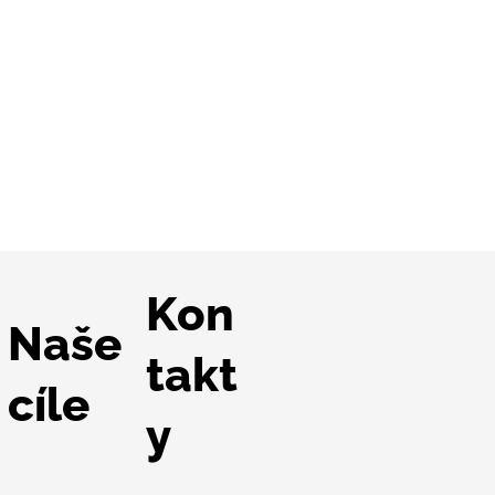
Kon
Naše
takt
cíle
y
ubické nemocnici byly
ončeny dvě významné
stice za téměř 70
onů korun