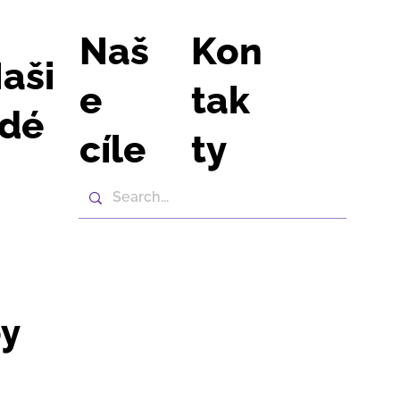
Naš
Kon
aši
e
tak
idé
cíle
ty
by