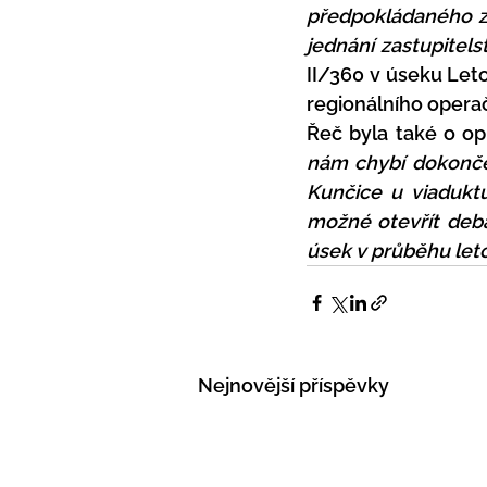
předpokládaného zv
jednání zastupitelst
II/360 v úseku Leto
regionálního opera
Řeč byla také o opr
nám chybí dokonče
Kunčice u viadukt
možné otevřít deba
úsek v průběhu leto
Nejnovější příspěvky