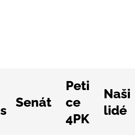
Peti
Naši
Senát
ce
s
lidé
4PK
Kraj hledá dodavatele pro
Pard
stavbu záchranky v České
dok
Třebové
inve
mili