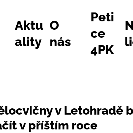
Peti
Aktu
O
N
ce
ality
nás
l
4PK
ělocvičny v Letohradě 
čít v příštím roce