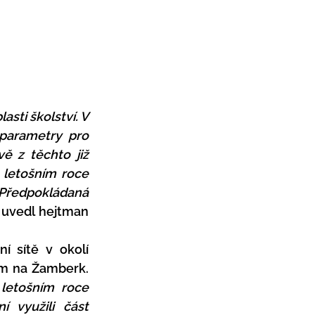
sti školství. V 
parametry pro 
 z těchto již 
letošním roce 
Předpokládaná 
 uvedl hejtman 
 sítě v okolí 
Letohradu. Tou první je silnice II/310 z Letohradu přes Lukavici směrem na Žamberk. 
letošním roce 
 využili část 