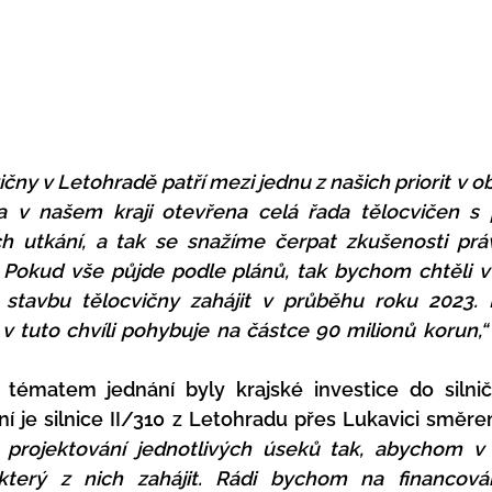
ny v Letohradě patří mezi jednu z našich priorit v obla
a v našem kraji otevřena celá řada tělocvičen s 
h utkání, a tak se snažíme čerpat zkušenosti právě
Pokud vše půjde podle plánů, tak bychom chtěli v 
a stavbu tělocvičny zahájit v průběhu roku 2023. 
v tuto chvíli pohybuje na částce 90 milionů korun,“
ématem jednání byly krajské investice do silniční
 projektování jednotlivých úseků tak, abychom v 
terý z nich zahájit. Rádi bychom na financování