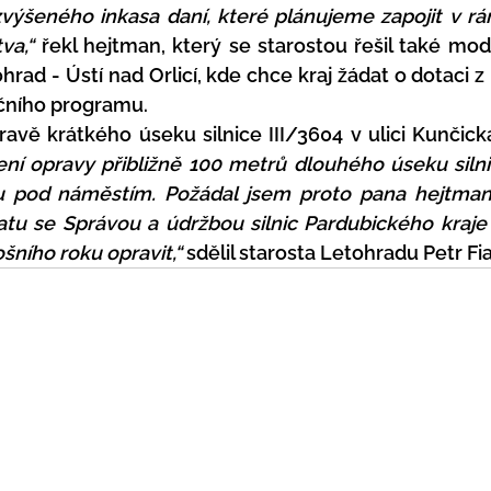
ýšeného inkasa daní, které plánujeme zapojit v rá
va,“
 řekl hejtman, který se starostou řešil také mode
hrad - Ústí nad Orlicí, kde chce kraj žádat o dotaci z
čního programu. 
avě krátkého úseku silnice III/3604 v ulici Kunčická
ní opravy přibližně 100 metrů dlouhého úseku siln
u pod náměstím. Požádal jsem proto pana hejtmana
tu se Správou a údržbou silnic Pardubického kraje 
šního roku opravit,“
 sdělil starosta Letohradu Petr Fia