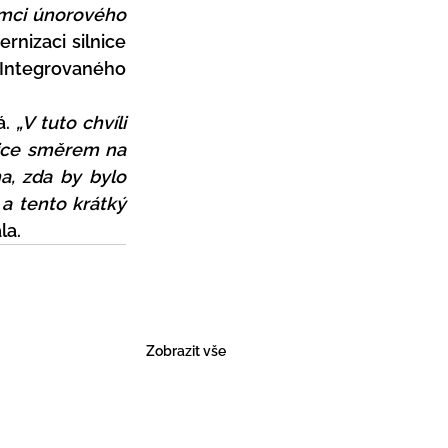
mci únorového 
rnizaci silnice 
 Integrovaného 
. 
„V tuto chvíli 
ice směrem na 
, zda by bylo 
a tento krátký 
la.
Zobrazit vše