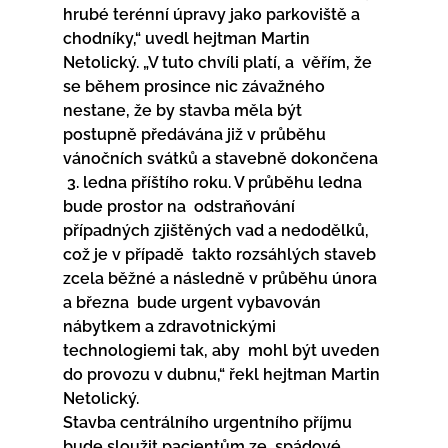
hrubé terénní úpravy jako parkoviště a  
chodníky,“ uvedl hejtman Martin 
Netolický. „V tuto chvíli platí, a  věřím, že 
se během prosince nic závažného 
nestane, že by stavba měla být  
postupně předávána již v průběhu 
vánočních svátků a stavebně dokončena 
 3. ledna příštího roku. V průběhu ledna 
bude prostor na  odstraňování 
případných zjištěných vad a nedodělků, 
což je v případě  takto rozsáhlých staveb 
zcela běžné a následně v průběhu února 
a března  bude urgent vybavován 
nábytkem a zdravotnickými 
technologiemi tak, aby  mohl být uveden 
do provozu v dubnu,“ řekl hejtman Martin 
Netolický.
Stavba centrálního urgentního příjmu 
bude sloužit pacientům ze  spádové 