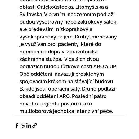
oblasti Orlickoústecka, Litomyšlska a 
Svitavska. V prvním  nadzemním podlaží 
budou vyšetřovny nebo zákrokový sálek, 
ale především  nízkoprahový a 
vysokoprahový příjem. Druhý jmenovaný 
je využíván pro  pacienty, které do 
nemocnice dopraví zdravotnická 
záchranná služba.  V dalších dvou 
podlažích budou lůžkové části ARO a JIP. 
Obě oddělení  navazují proskleným 
spojovacím krčkem na stávající budovu 
B, kde jsou  operační sály. Druhé podlaží 
obsadí oddělení ARO. Poslední patro 
nového  urgentu poslouží jako 
multioborová jednotka intenzivní péče.