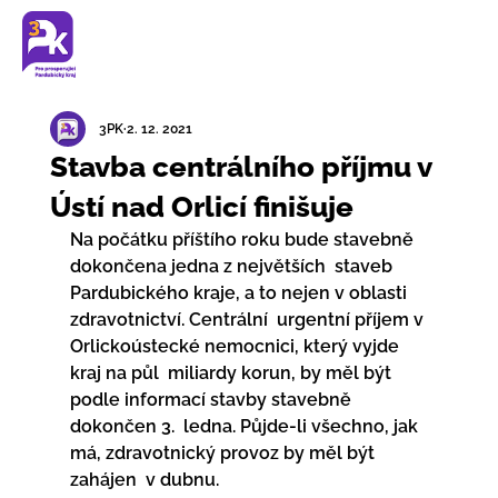
3PK
2. 12. 2021
Stavba centrálního příjmu v
Ústí nad Orlicí finišuje
Na počátku příštího roku bude stavebně 
dokončena jedna z největších  staveb 
Pardubického kraje, a to nejen v oblasti 
zdravotnictví. Centrální  urgentní příjem v 
Orlickoústecké nemocnici, který vyjde 
kraj na půl  miliardy korun, by měl být 
podle informací stavby stavebně 
dokončen 3.  ledna. Půjde-li všechno, jak 
má, zdravotnický provoz by měl být 
zahájen  v dubnu.