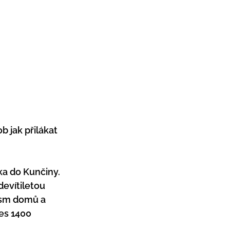
 jak přilákat 
a do Kunčiny. 
evítiletou 
osm domů a 
es 1400 