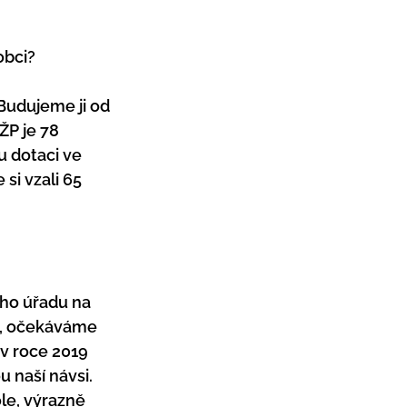
obci?
 Budujeme ji od 
ŽP je 78 
u dotaci ve 
si vzali 65 
ho úřadu na 
H, očekáváme 
v roce 2019 
 naší návsi. 
le, výrazně 