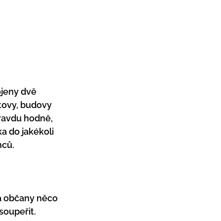
jeny dvě 
tovy, budovy 
pravdu hodně, 
 do jakékoli 
ců. 
 a občany něco 
soupeřit. 