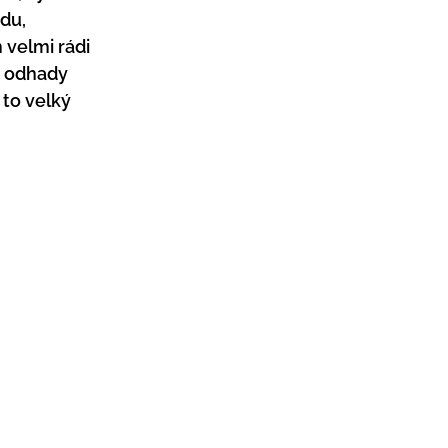
du, 
velmi rádi 
e odhady 
 to velký 