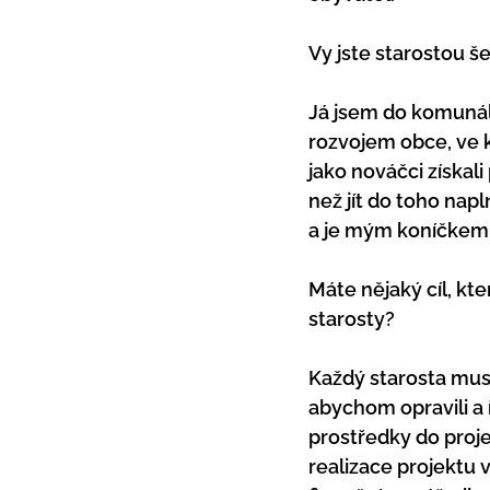
Vy jste starostou šes
Já jsem do komunáln
rozvojem obce, ve kt
jako nováčci získal
než jít do toho napl
a je mým koníčkem, 
Máte nějaký cíl, kt
starosty?
Každý starosta musí
abychom opravili a 
prostředky do proje
realizace projektu 