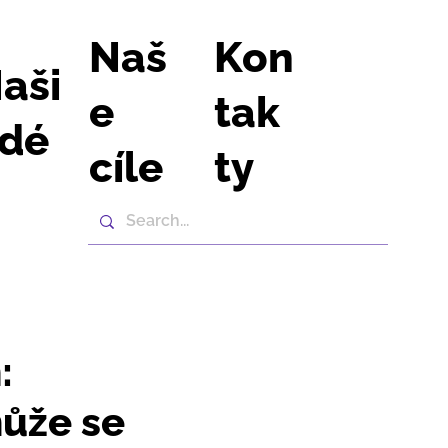
Naš
Kon
aši
e
tak
idé
cíle
ty
:
může se