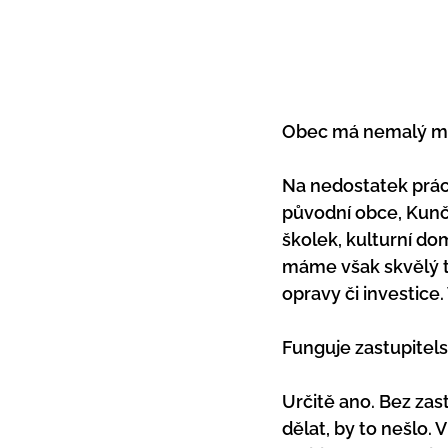
Obec má nemalý maj
Na nedostatek prác
původní obce, Kunči
školek, kulturní do
máme však skvělý t
opravy či investice
Funguje zastupitels
Určitě ano. Bez zast
dělat, by to nešlo.