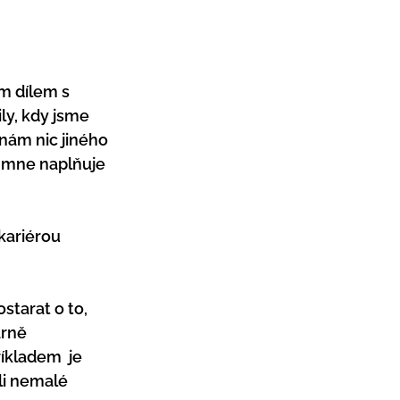
m dílem s 
ly, kdy jsme 
nám nic jiného 
y mne naplňuje 
kariérou 
starat o to, 
rně 
íkladem  je 
li nemalé 