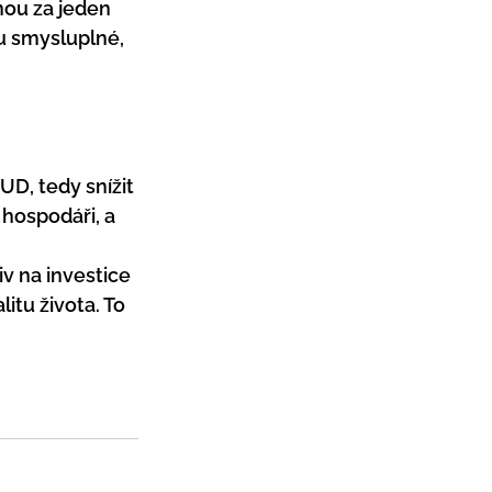
nou za jeden 
u smysluplné, 
D, tedy snížit 
 hospodáři, a 
v na investice 
itu života. To 