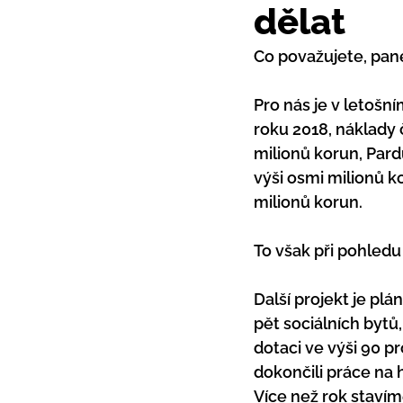
dělat
Co považujete, pane 
Pro nás je v letošn
roku 2018, náklady 
milionů korun, Pard
výši osmi milionů k
milionů korun.
To však při pohledu 
Další projekt je p
pět sociálních byt
dotaci ve výši 90 p
dokončili práce na h
Více než rok stavím