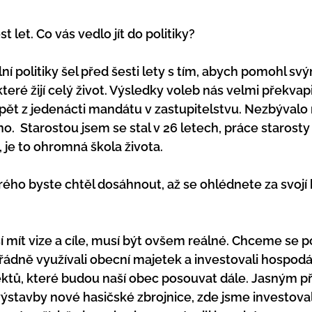
t let. Co vás vedlo jít do politiky?  
í politiky šel před šesti lety s tím, abych pomohl svý
eré žijí celý život. Výsledky voleb nás velmi překvapi
i pět z jedenácti mandátu v zastupitelstvu. Nezbývalo 
no.  Starostou jsem se stal v 26 letech, práce starost
je to ohromná škola života.
erého byste chtěl dosáhnout, až se ohlédnete za svojí 
 mít vize a cíle, musí být ovšem reálné. Chceme se po
řádně využívali obecní majetek a investovali hospodá
ktů, které budou naší obec posouvat dále. Jasným př
výstavby nové hasičské zbrojnice, zde jsme investova