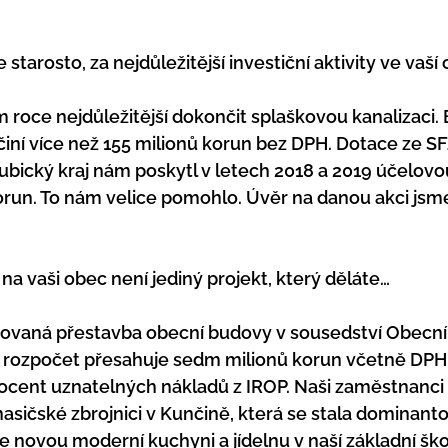
starosto, za nejdůležitější investiční aktivity ve vaší 
ím roce nejdůležitější dokončit splaškovou kanalizaci.
činí více než 155 milionů korun bez DPH. Dotace ze SF
ubický kraj nám poskytl v letech 2018 a 2019 účelovo
orun. To nám velice pomohlo. Úvěr na danou akci jsme 
na vaši obec není jediný projekt, který děláte…
lánovaná přestavba obecní budovy v sousedství Obecní
ů, rozpočet přesahuje sedm milionů korun včetně DP
rocent uznatelných nákladů z IROP. Naši zaměstnanci 
asičské zbrojnici v Kunčině, která se stala dominantou
e novou moderní kuchyni a jídelnu v naší základní ško