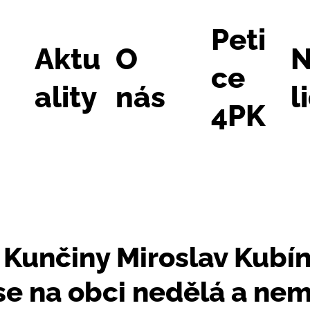
Peti
Aktu
O
N
ce
ality
nás
l
4PK
 Kunčiny Miroslav Kubín
 se na obci nedělá a ne