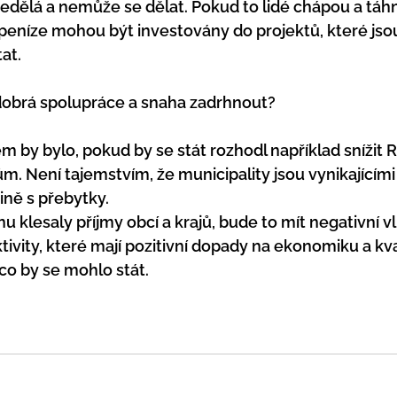
 nedělá a nemůže se dělat. Pokud to lidé chápou a táh
peníze mohou být investovány do projektů, které jso
at.
obrá spolupráce a snaha zadrhnout?
y bylo, pokud by se stát rozhodl například snížit RU
ům. Není tajemstvím, že municipality jsou vynikajícími
šině s přebytky. 
klesaly příjmy obcí a krajů, bude to mít negativní vli
tivity, které mají pozitivní dopady na ekonomiku a kval
 co by se mohlo stát.