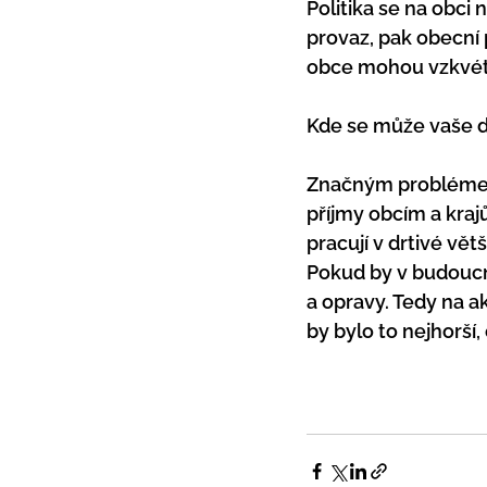
Politika se na obci
provaz, pak obecní 
obce mohou vzkvét
Kde se může vaše d
Značným problémem b
příjmy obcím a kraj
pracují v drtivé vět
Pokud by v budoucnu 
a opravy. Tedy na ak
by bylo to nejhorší,