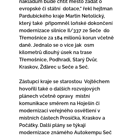
nákladům bude chtít město žádat o 
evropské či státní  dotace,“ řekl hejtman 
Pardubického kraje Martin Netolický, 
který také  připomněl loňské dokončení 
modernizace silnice II/337 ze Seče  do 
Třemošnice za 184 milionů korun včetně 
daně. Jednalo se o více jak  osm 
kilometrů dlouhý úsek na trase 
Třemošnice, Podhradí, Starý Dvůr,  
Kraskov, Žďárec u Seče a Seč. 
Zástupci kraje se starostou  Vojtěchem 
hovořili také o dalších rozvojových 
plánech včetně opravy  místní 
komunikace směrem na Hoješín či 
modernizaci veřejného osvětlení v  
místních částech Prosíčka, Kraskov a 
Počátky. Další plány se týkají  
modernizace známého Autokempu Seč 