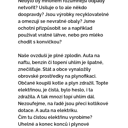
Nebylo by mnohem rozumnější odpady 
netvořit? Usiluje o to ale někdo 
doopravdy? Jsou výrobky recyklovatelné 
a omezují se nevratné obaly? Jsme 
ochotni přizpůsobit se a například 
používat vratné láhve, nebo pro mléko 
chodit s konvičkou?
Naše ovzduší je plné zplodin. Auta na 
naftu, benzín či topení uhlím je špatné, 
znečišťuje. Stát a obce vynaložily 
obrovské prostředky na plynofikaci. 
Občané koupili kotle a plyn zdražil. Topte 
elektřinou, je čistá, bylo heslo, i ta 
zdražila. A tak mnozí topí uhlím dál. 
Nezoufejme, na řadě jsou přeci kotlíkové 
dotace. A auta na elektriku. 
Čím tu čistou elektřinu vyrobíme? 
Uhelné a konec konců i plynové 