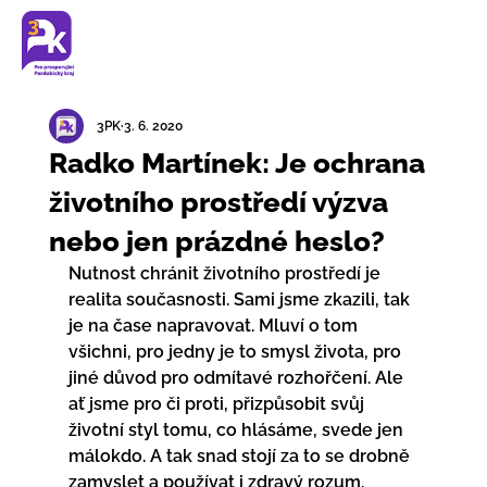
3PK
3. 6. 2020
Radko Martínek: Je ochrana
životního prostředí výzva
nebo jen prázdné heslo?
Nutnost chránit životního prostředí je 
realita současnosti. Sami jsme zkazili, tak 
je na čase napravovat. Mluví o tom 
všichni, pro jedny je to smysl života, pro 
jiné důvod pro odmítavé rozhořčení. Ale 
ať jsme pro či proti, přizpůsobit svůj 
životní styl tomu, co hlásáme, svede jen 
málokdo. A tak snad stojí za to se drobně 
zamyslet a používat i zdravý rozum.