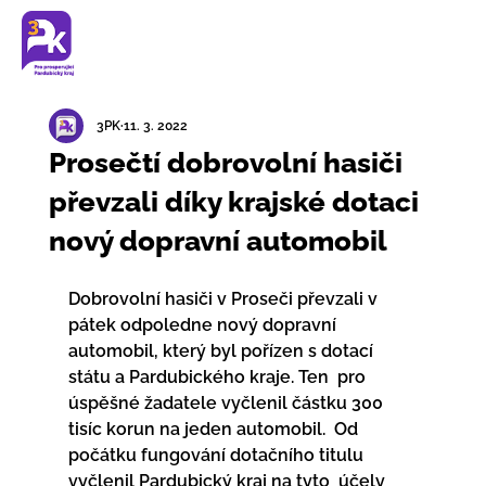
3PK
11. 3. 2022
Prosečtí dobrovolní hasiči
převzali díky krajské dotaci
nový dopravní automobil
Dobrovolní hasiči v Proseči převzali v 
pátek odpoledne nový dopravní  
automobil, který byl pořízen s dotací 
státu a Pardubického kraje. Ten  pro 
úspěšné žadatele vyčlenil částku 300 
tisíc korun na jeden automobil.  Od 
počátku fungování dotačního titulu 
vyčlenil Pardubický kraj na tyto  účely 