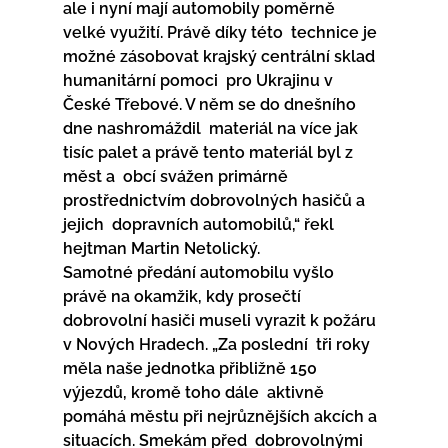
ale i nyní mají automobily poměrně 
velké využití. Právě díky této  technice je 
možné zásobovat krajský centrální sklad 
humanitární pomoci  pro Ukrajinu v 
České Třebové. V něm se do dnešního 
dne nashromáždil  materiál na více jak 
tisíc palet a právě tento materiál byl z 
měst a  obcí svážen primárně 
prostřednictvím dobrovolných hasičů a 
jejich  dopravních automobilů,“ řekl 
hejtman Martin Netolický.
Samotné předání automobilu vyšlo 
právě na okamžik, kdy prosečtí  
dobrovolní hasiči museli vyrazit k požáru 
v Nových Hradech. „Za poslední  tři roky 
měla naše jednotka přibližně 150 
výjezdů, kromě toho dále  aktivně 
pomáhá městu při nejrůznějších akcích a 
situacích. Smekám před  dobrovolnými 