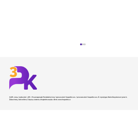
©3PK, 2024 | zadavatel: 3PK – Pro prosperující Pardubický kraj / zpracovatel: feopatito s.r.o. / provozovatel: feopatito s.r.o., IČ.: 03217990, Marie Steyskalové 3210/2,
Žabovřesky, 616 00 Brno, C 84074 vedená u Krajského soudu v Brně,
www.feopatito.cz
Kraj hledá dodavatele pro stavbu
záchranky v České Třebové