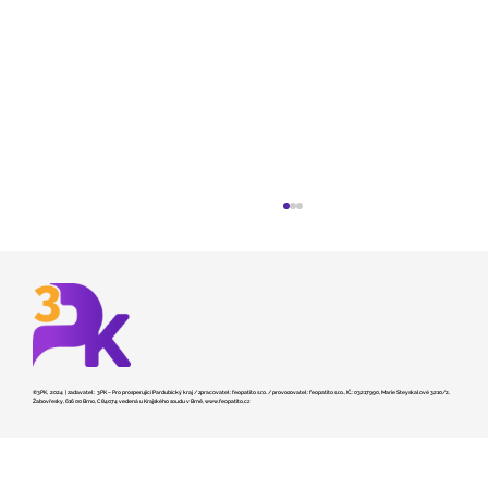
©3PK, 2024 | zadavatel: 3PK – Pro prosperující Pardubický kraj / zpracovatel: feopatito s.r.o. / provozovatel: feopatito s.r.o., IČ.: 03217990, Marie Steyskalové 3210/2,
Žabovřesky, 616 00 Brno, C 84074 vedená u Krajského soudu v Brně,
www.feopatito.cz
Kraj hledá dodavatele pro stavbu
záchranky v České Třebové