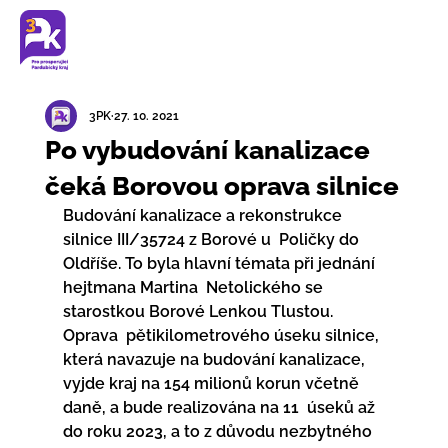
3PK
27. 10. 2021
Po vybudování kanalizace
čeká Borovou oprava silnice
Budování kanalizace a rekonstrukce 
silnice III/35724 z Borové u  Poličky do 
Oldříše. To byla hlavní témata při jednání 
hejtmana Martina  Netolického se 
starostkou Borové Lenkou Tlustou. 
Oprava  pětikilometrového úseku silnice, 
která navazuje na budování kanalizace,  
vyjde kraj na 154 milionů korun včetně 
daně, a bude realizována na 11  úseků až 
do roku 2023, a to z důvodu nezbytného 