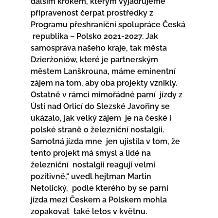
dalším krokem, kterým vyjadřujeme  
připravenost čerpat prostředky z 
Programu přeshraniční spolupráce Česká 
 republika – Polsko 2021-2027. Jak 
samospráva našeho kraje, tak města  
Dzierżoniów, které je partnerským 
městem Lanškrouna, máme eminentní  
zájem na tom, aby oba projekty vznikly. 
Ostatně v rámci mimořádné parní  jízdy z 
Ústí nad Orlicí do Slezské Javořiny se 
ukázalo, jak velký zájem  je na české i 
polské straně o železniční nostalgii. 
Samotná jízda mne  jen ujistila v tom, že 
tento projekt má smysl a lidé na 
železniční  nostalgii reagují velmi 
pozitivně,“ uvedl hejtman Martin 
Netolický,  podle kterého by se parní 
jízda mezi Českem a Polskem mohla 
zopakovat  také letos v květnu.