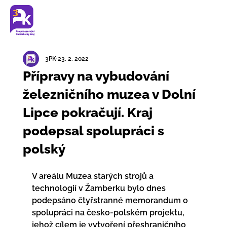
3PK
23. 2. 2022
Přípravy na vybudování
železničního muzea v Dolní
Lipce pokračují. Kraj
podepsal spolupráci s
polský
V areálu Muzea starých strojů a 
technologií v Žamberku bylo dnes  
podepsáno čtyřstranné memorandum o 
spolupráci na česko-polském projektu,  
jehož cílem je vytvoření přeshraničního 