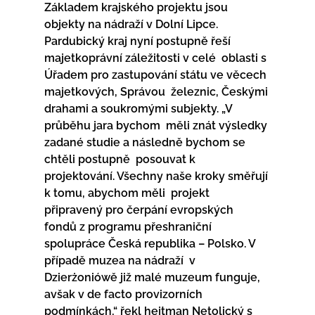
Základem krajského projektu jsou 
objekty na nádraží v Dolní Lipce.  
Pardubický kraj nyní postupně řeší 
majetkoprávní záležitosti v celé  oblasti s 
Úřadem pro zastupování státu ve věcech 
majetkových, Správou  železnic, Českými 
drahami a soukromými subjekty. „V 
průběhu jara bychom  měli znát výsledky 
zadané studie a následně bychom se 
chtěli postupně  posouvat k 
projektování. Všechny naše kroky směřují 
k tomu, abychom měli  projekt 
připravený pro čerpání evropských 
fondů z programu přeshraniční  
spolupráce Česká republika – Polsko. V 
případě muzea na nádraží  v 
Dzierżoniówě již malé muzeum funguje, 
avšak v de facto provizorních  
podmínkách,“ řekl hejtman Netolický s 