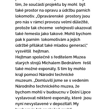
tím, že součástí projektu by mohl  být 
také prostor na opravu a údržbu parních 
lokomotiv. „Opravárenské  prostory jsou 
pro nás v rámci provozu velmi důležité, 
protože tak chceme  veřejnosti ukazovat 
také řemeslo jako takové. Mohli bychom 
pak k parním  lokomotivám a jejich 
údržbě přilákat také mladou generaci,“ 
vysvětlil  hejtman.
Hejtman společně s ředitelem Muzea 
starých strojů Michalem Bednářem  řešil 
také možné exponáty. S tím by mohlo 
kraji pomoci Národní technické  
muzeum. „Domluvili jsme se s vedením 
Národního technického muzea, že  
bychom mohli v budoucnu v Dolní Lipce 
vystavovat některé exponáty, které  jsou 
nyní nevystavené v depozitáři. My 