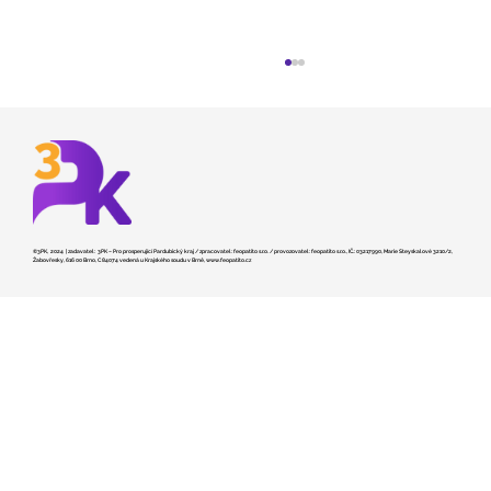
©3PK, 2024 | zadavatel: 3PK – Pro prosperující Pardubický kraj / zpracovatel: feopatito s.r.o. / provozovatel: feopatito s.r.o., IČ.: 03217990, Marie Steyskalové 3210/2,
Žabovřesky, 616 00 Brno, C 84074 vedená u Krajského soudu v Brně,
www.feopatito.cz
Kraj hledá dodavatele pro stavbu
záchranky v České Třebové