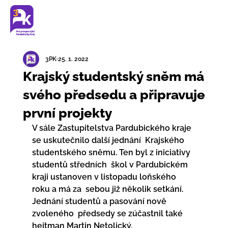
3PK
25. 1. 2022
Krajský studentský sněm má
svého předsedu a připravuje
první projekty
V sále Zastupitelstva Pardubického kraje 
se uskutečnilo další jednání  Krajského 
studentského sněmu. Ten byl z iniciativy 
studentů středních  škol v Pardubickém 
kraji ustanoven v listopadu loňského 
roku a má za  sebou již několik setkání. 
Jednání studentů a pasování nově 
zvoleného  předsedy se zúčastnil také 
hejtman Martin Netolický.