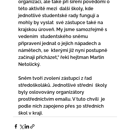
organizací, ale také při šíření povědomí o 
této aktivitě mezi  další školy, kde 
jednotlivé studentské rady fungují a 
mohly by vyslat  své zástupce také na 
krajskou úroveň. My jsme samozřejmě s 
vedením  studentského sněmu 
připraveni jednat o jejich nápadech a 
námětech, se  kterými již nyní postupně 
začínají přicházet,“ řekl hejtman Martin  
Netolický.
Sněm tvoří zvolení zástupci z řad 
středoškoláků. Jednotlivé střední  školy 
byly oslovovány organizátory 
prostřednictvím emailu. V tuto chvíli  je 
podle nich zapojeno přes 30 středních 
škol v kraji. 