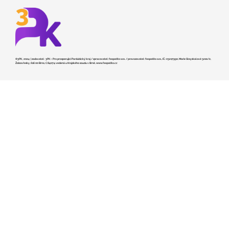
©3PK, 2024 | zadavatel: 3PK – Pro prosperující Pardubický kraj / zpracovatel: feopatito s.r.o. / provozovatel: feopatito s.r.o., IČ.: 03217990, Marie Steyskalové 3210/2,
Žabovřesky, 616 00 Brno, C 84074 vedená u Krajského soudu v Brně,
www.feopatito.cz
Kraj hledá dodavatele pro stavbu
záchranky v České Třebové