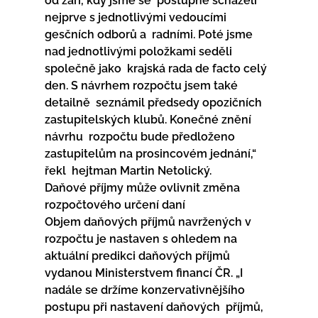
od září, kdy jsme se  postupně scházeli 
nejprve s jednotlivými vedoucími 
gesčních odborů a  radními. Poté jsme 
nad jednotlivými položkami seděli 
společně jako  krajská rada de facto celý 
den. S návrhem rozpočtu jsem také 
detailně  seznámil předsedy opozičních 
zastupitelských klubů. Konečné znění 
návrhu  rozpočtu bude předloženo 
zastupitelům na prosincovém jednání,“ 
řekl  hejtman Martin Netolický.
Daňové příjmy může ovlivnit změna 
rozpočtového určení daní
Objem daňových příjmů navržených v 
rozpočtu je nastaven s ohledem na  
aktuální predikci daňových příjmů 
vydanou Ministerstvem financí ČR. „I  
nadále se držíme konzervativnějšího 
postupu při nastavení daňových  příjmů, 