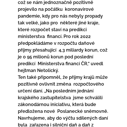
což se nám jednoznačně pozitivně 
projevilo na počátku  koronavirové 
pandemie, kdy pro nás nebyly propady 
tak velké, jako pro  některé jiné kraje, 
které rozpočet staví na predikci 
ministerstva  financí. Pro rok 2022 
předpokládáme v rozpočtu daňové 
příjmy přesahující  4,3 miliardy korun, což 
je o 95 milionů korun pod poslední 
predikcí  Ministerstva financí ČR,“ uvedl 
hejtman Netolický.
Ten také připomněl, že příjmy krajů může 
pozitivně ovlivnit změna  rozpočtového 
určení daní. „Na posledním jednání 
krajského zastupitelstva  jsme schválili 
zákonodárnou iniciativu, která bude 
předložena nové  Poslanecké sněmovně. 
Navrhujeme, aby do výčtu sdílených daní 
byla  zařazena i silniční daň a daň z 