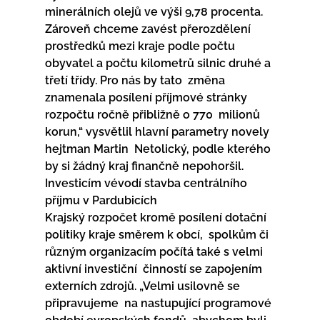
minerálních olejů ve výši 9,78 procenta.  
Zároveň chceme zavést přerozdělení 
prostředků mezi kraje podle počtu  
obyvatel a počtu kilometrů silnic druhé a 
třetí třídy. Pro nás by tato  změna 
znamenala posílení příjmové stránky 
rozpočtu ročně přibližně o 770  milionů 
korun,“ vysvětlil hlavní parametry novely 
hejtman Martin  Netolický, podle kterého 
by si žádný kraj finančně nepohoršil. 
Investicím vévodí stavba centrálního 
příjmu v Pardubicích
Krajský rozpočet kromě posílení dotační 
politiky kraje směrem k obcí,  spolkům či 
různým organizacím počítá také s velmi 
aktivní investiční  činností se zapojením 
externích zdrojů. „Velmi usilovně se 
připravujeme  na nastupující programové 