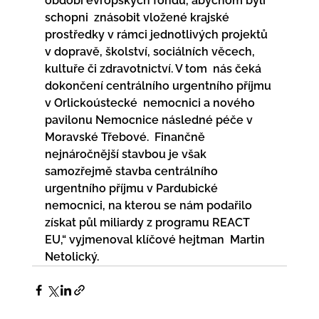
období evropských fondů, abychom byli 
schopni  znásobit vložené krajské 
prostředky v rámci jednotlivých projektů  
v dopravě, školství, sociálních věcech, 
kultuře či zdravotnictví. V tom  nás čeká 
dokončení centrálního urgentního příjmu 
v Orlickoústecké  nemocnici a nového 
pavilonu Nemocnice následné péče v 
Moravské Třebové.  Finančně 
nejnáročnější stavbou je však 
samozřejmě stavba centrálního  
urgentního příjmu v Pardubické 
nemocnici, na kterou se nám podařilo  
získat půl miliardy z programu REACT 
EU,“ vyjmenoval klíčové hejtman  Martin 
Netolický. 