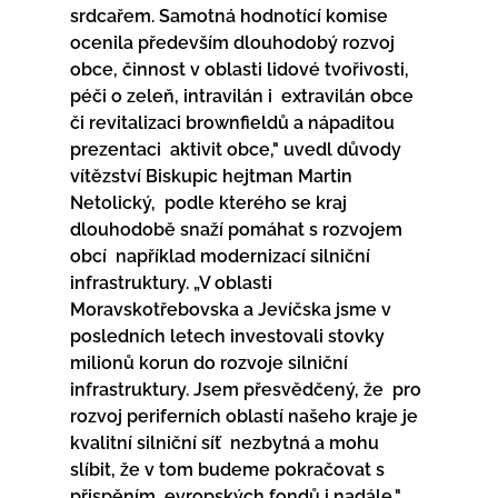
srdcařem. Samotná hodnotící komise 
ocenila především dlouhodobý rozvoj  
obce, činnost v oblasti lidové tvořivosti, 
péči o zeleň, intravilán i  extravilán obce 
či revitalizaci brownfieldů a nápaditou 
prezentaci  aktivit obce," uvedl důvody 
vítězství Biskupic hejtman Martin 
Netolický,  podle kterého se kraj 
dlouhodobě snaží pomáhat s rozvojem 
obcí  například modernizací silniční 
infrastruktury. „V oblasti  
Moravskotřebovska a Jevíčska jsme v 
posledních letech investovali stovky  
milionů korun do rozvoje silniční 
infrastruktury. Jsem přesvědčený, že  pro 
rozvoj periferních oblastí našeho kraje je 
kvalitní silniční síť  nezbytná a mohu 
slíbit, že v tom budeme pokračovat s 
přispěním  evropských fondů i nadále," 