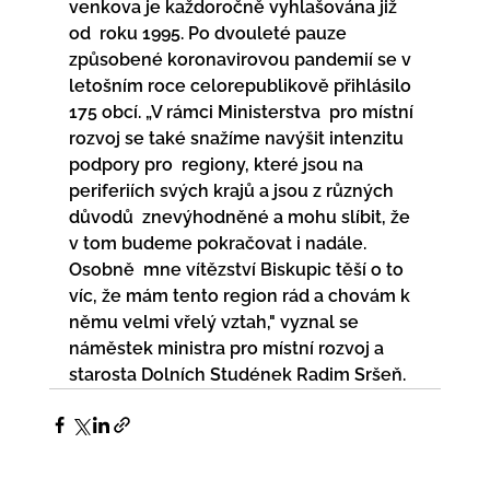
venkova je každoročně vyhlašována již 
od  roku 1995. Po dvouleté pauze 
způsobené koronavirovou pandemií se v  
letošním roce celorepublikově přihlásilo 
175 obcí. „V rámci Ministerstva  pro místní 
rozvoj se také snažíme navýšit intenzitu 
podpory pro  regiony, které jsou na 
periferiích svých krajů a jsou z různých 
důvodů  znevýhodněné a mohu slíbit, že 
v tom budeme pokračovat i nadále. 
Osobně  mne vítězství Biskupic těší o to 
víc, že mám tento region rád a chovám k  
němu velmi vřelý vztah," vyznal se 
náměstek ministra pro místní rozvoj a  
starosta Dolních Studének Radim Sršeň.