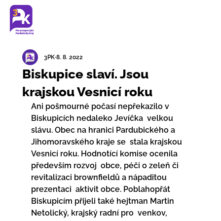
3PK
8. 8. 2022
Biskupice slaví. Jsou
krajskou Vesnicí roku
Ani pošmourné počasí nepřekazilo v 
Biskupicích nedaleko Jevíčka  velkou 
slávu. Obec na hranici Pardubického a 
Jihomoravského kraje se  stala krajskou 
Vesnicí roku. Hodnotící komise ocenila 
především rozvoj  obce, péči o zeleň či 
revitalizaci brownfieldů a nápaditou 
prezentaci  aktivit obce. Poblahopřát 
Biskupicím přijeli také hejtman Martin  
Netolický, krajský radní pro  venkov, 