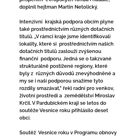
doplnil hejtman Martin Netolický. 
Intenzivní  krajská podpora obcím plyne 
také prostřednictvím různých dotačních  
titulů. „V rámci kraje jsme identifikovali 
lokality, které si  prostřednictvím našich 
dotačních titulů zaslouží zvýšenou 
finanční  podporu. Jedná se o takzvané 
strukturálně postižené regiony, které 
byly z  různých důvodů znevýhodněné a 
my se i naší podporou snažíme tyto  
rozdíly smazávat," řekl radní pro venkov, 
životní prostředí a  zemědělství Miroslav 
Krčil. V Pardubickém kraji se letos do  
soutěže Vesnice roku přihlásilo deset 
obcí.
Soutěž  Vesnice roku v Programu obnovy 