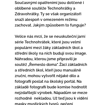
Současnými opatřeními jsou dotčené i 
oblíbené soutěže Technohrátky a 
Zdravohrátky. Ty se však organizátoři 
snaží alespoň v omezeném režimu 
zachovat. Jakým způsobem to funguje?
Velice nás mrzí, že se neuskuteční jarní 
série Technohrátek, které jsou velmi 
populární mezi žáky základních škol a 
střední školy na nich budují svou image. 
Náhradou, kterou jsme připravili je 
soutěž „Řemeslo doma“. Žáci základních 
a středních škol, kteří jsou manuálně 
zruční, mohou vytvořit nějaké dílo a 
fotografii poslat na školský portál. Na 
základě fotografií bude komise hodnotit 
nejzdařilejší výrobek. Nápadům se meze 
rozhodně  nekladou. Už teď jsou k vidění 
masky mystických tvorů, pečení 