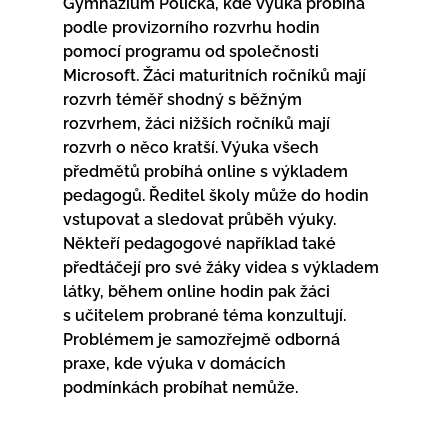
Gymnázium Polička, kde výuka probíhá 
podle provizorního rozvrhu hodin 
pomocí programu od společnosti 
Microsoft. Žáci maturitních ročníků mají 
rozvrh téměř shodný s běžným 
rozvrhem, žáci nižších ročníků mají 
rozvrh o něco kratší. Výuka všech 
předmětů probíhá online s výkladem 
pedagogů. Ředitel školy může do hodin 
vstupovat a sledovat průběh výuky. 
Někteří pedagogové například také 
předtáčejí pro své žáky videa s výkladem 
látky, během online hodin pak žáci 
s učitelem probrané téma konzultují. 
Problémem je samozřejmě odborná 
praxe, kde výuka v domácích 
podmínkách probíhat nemůže.