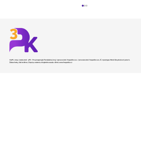
©3PK, 2024 | zadavatel: 3PK – Pro prosperující Pardubický kraj / zpracovatel: feopatito s.r.o. / provozovatel: feopatito s.r.o., IČ.: 03217990, Marie Steyskalové 3210/2,
Žabovřesky, 616 00 Brno, C 84074 vedená u Krajského soudu v Brně,
www.feopatito.cz
Kraj hledá dodavatele pro stavbu
záchranky v České Třebové