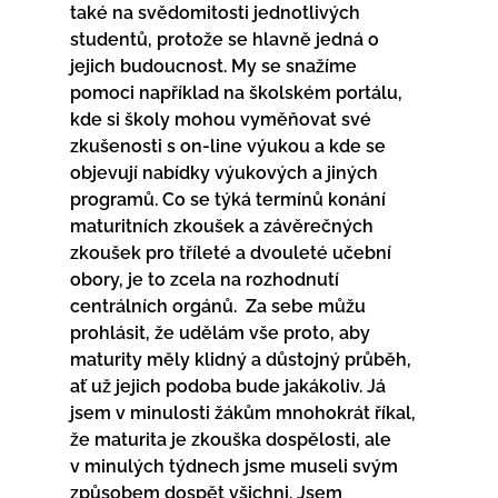
také na svědomitosti jednotlivých 
studentů, protože se hlavně jedná o 
jejich budoucnost. My se snažíme 
pomoci například na školském portálu, 
kde si školy mohou vyměňovat své 
zkušenosti s on-line výukou a kde se 
objevují nabídky výukových a jiných 
programů. Co se týká termínů konání 
maturitních zkoušek a závěrečných 
zkoušek pro tříleté a dvouleté učební 
obory, je to zcela na rozhodnutí 
centrálních orgánů.  Za sebe můžu 
prohlásit, že udělám vše proto, aby 
maturity měly klidný a důstojný průběh, 
ať už jejich podoba bude jakákoliv. Já 
jsem v minulosti žákům mnohokrát říkal, 
že maturita je zkouška dospělosti, ale 
v minulých týdnech jsme museli svým 
způsobem dospět všichni. Jsem 