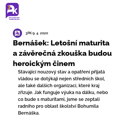
3PK
9. 4. 2020
Bernášek: Letošní maturita
a závěrečná zkouška budou
heroickým činem
Stávající nouzový stav a opatření přijatá 
vládou se dotýkají nejen středních škol, 
ale také dalších organizací, které kraj 
zřizuje. Jak funguje výuka na dálku, nebo 
co bude s maturitami, jsme se zeptali 
radního pro oblast školství Bohumila 
Bernáška.